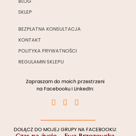
BLOG
SKLEP
BEZPŁATNA KONSULTACJA
KONTAKT
POLITYKA PRYWATNOŚCI
REGULAMIN SKLEPU
Zapraszam do moich przestrzeni
na Facebooku i LinkedIn:
I
F
L
n
a
i
s
c
n
t
e
k
a
b
e
DOŁĄCZ DO MOJEJ GRUPY NA FACEBOOKU: