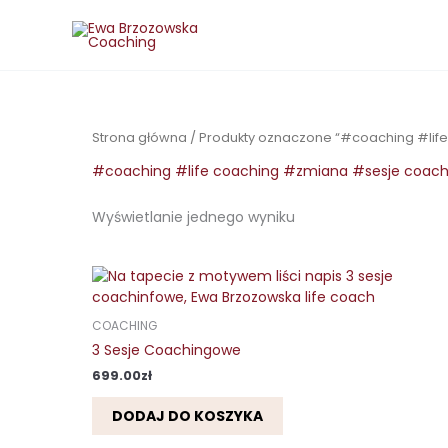
Przejdź
do
treści
Strona główna
/ Produkty oznaczone “#coaching #li
#coaching #life coaching #zmiana #sesje coac
Wyświetlanie jednego wyniku
COACHING
3 Sesje Coachingowe
699.00
zł
DODAJ DO KOSZYKA