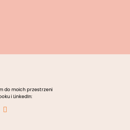
 do moich przestrzeni
oku i LinkedIn:
L
i
n
k