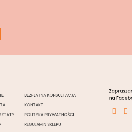
Zapraszam
IE
BEZPŁATNA KONSULTACJA
na Facebo
RTA
KONTAKT
I
F
SZTATY
POLITYKA PRYWATNOŚCI
n
a
s
c
G
REGULAMIN SKLEPU
t
e