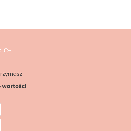
 e-
otrzymasz
e wartości