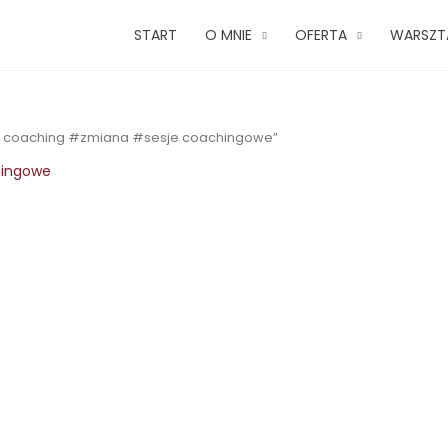
START
O MNIE
OFERTA
WARSZT
fe coaching #zmiana #sesje coachingowe”
hingowe