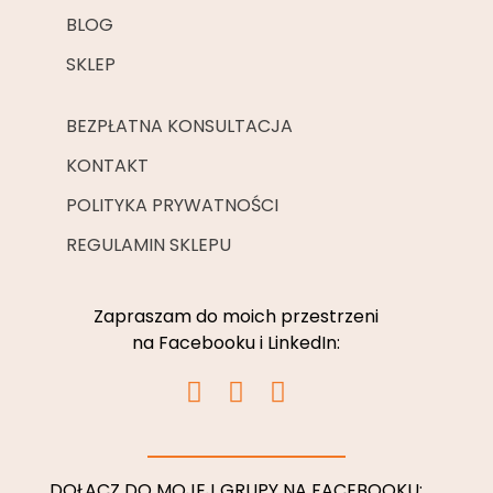
BLOG
SKLEP
BEZPŁATNA KONSULTACJA
KONTAKT
POLITYKA PRYWATNOŚCI
REGULAMIN SKLEPU
Zapraszam do moich przestrzeni
na Facebooku i LinkedIn:
I
F
L
n
a
i
s
c
n
t
e
k
DOŁĄCZ DO MOJEJ GRUPY NA FACEBOOKU: