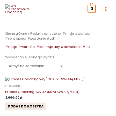
Przejdź
do
0
treści
Strona główna
/ Produkty oznaczone “#misja #wartości
#senswpracy #powołanie #cel”
#misja #wartości #senswpracy #powołanie #cel
Wyświetlanie jednego wyniku
COACHING
Proces Coachingowy „ODKRYJ SWOJĄ MISJĘ”
3,600.00
zł
DODAJ DO KOSZYKA