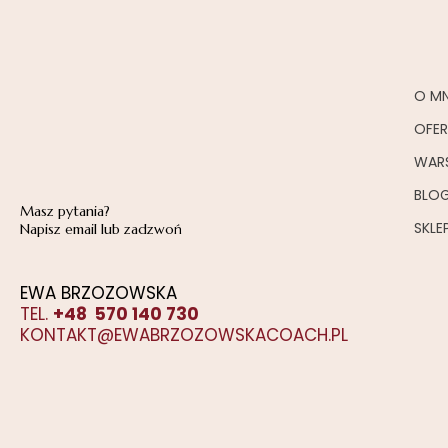
O MN
OFE
WAR
BLO
Masz pytania?
SKLE
Napisz email lub zadzwoń
EWA BRZOZOWSKA
TEL.
+48 570 140 730
KONTAKT@EWABRZOZOWSKACOACH.PL