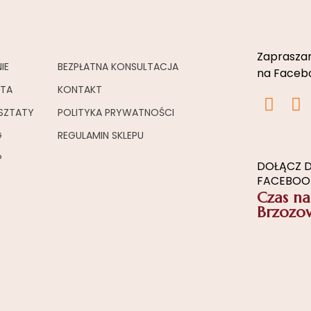
Zapraszam
IE
BEZPŁATNA KONSULTACJA
na Facebo
RTA
KONTAKT
I
F
SZTATY
POLITYKA PRYWATNOŚCI
n
a
s
c
G
REGULAMIN SKLEPU
t
e
P
a
b
DOŁĄCZ D
FACEBOO
g
o
Czas na
r
o
Brzozo
a
k
m
-
f