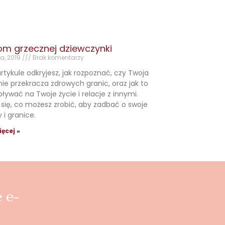
om grzecznej dziewczynki
ia, 2019
Brak komentarzy
tykule odkryjesz, jak rozpoznać, czy Twoja
ie przekracza zdrowych granic, oraz jak to
ywać na Twoje życie i relacje z innymi.
się, co możesz zrobić, aby zadbać o swoje
 i granice.
ięcej »
 e-