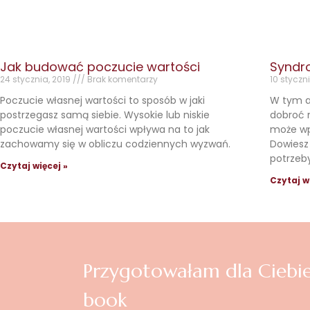
Jak budować poczucie wartości
Syndr
24 stycznia, 2019
Brak komentarzy
10 styczn
Poczucie własnej wartości to sposób w jaki
W tym ar
postrzegasz samą siebie. Wysokie lub niskie
dobroć n
poczucie własnej wartości wpływa na to jak
może wpł
zachowamy się w obliczu codziennych wyzwań.
Dowiesz 
potrzeby
Czytaj więcej »
Czytaj w
Przygotowałam dla Ciebie
book