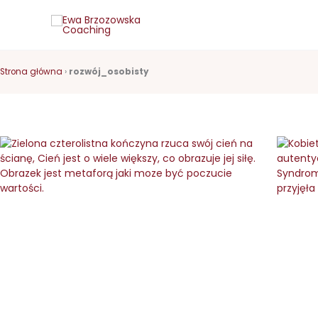
Przejdź
do
treści
Strona główna
›
rozwój_osobisty