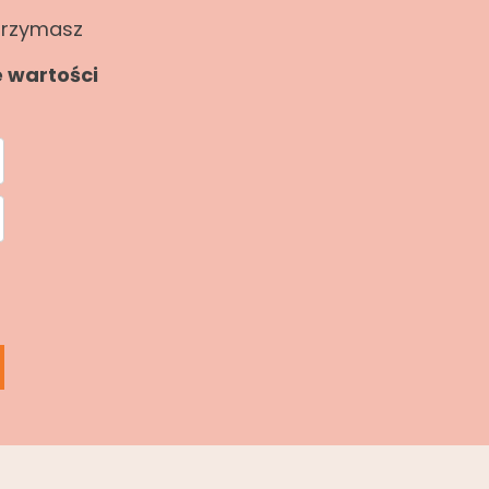
otrzymasz
e wartości