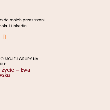
 do moich przestrzeni
oku i LinkedIn:
L
i
n
k
e
O MOJEJ GRUPY NA
KU:
d
 życie – Ewa
i
wska
n