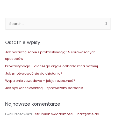
S
z
u
Ostatnie wpisy
k
a
Jak poradzić sobie z prokrastynacją? 5 sprawdzonych
j
sposobów
d
Prokrastynacja – dlaczego ciągle odkładasz na później
l
Jak zmotywować się do działania?
a
Wypalenie zawodowe – jak je rozpoznać?
:
Jak być konsekwentną – sprawdzony poradnik
Najnowsze komentarze
Ewa Brzozowska
-
Strumień świadomości – narzędzie do