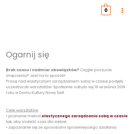
Przejdź
do
0
treści
Ogarnij się
Brak czasu i nadmiar obowiązków?
Ciągle poczucie
zmęczenia? Jest na to sposób!
Pracę nad elastycznym zarządzaniem sobą w czasie podjęły
uczestniczki warsztatów. Spotkanie odbyło się 19 września 2019
roku w Domu Kultury Nowy Świt.
Cele warsztatów
:
• poznanie metod
elastycznego zarządzania sobą w czasie
tak, aby znaleźć czas dla siebie,
• zapoznanie się ze sposobami sprawniejszego działania.