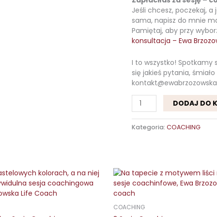
Jeśli chcesz, poczekaj, a 
sama, napisz do mnie ma
Pamiętaj, aby przy wybo
konsultacja – Ewa Brzoz
I to wszystko! Spotkamy 
się jakieś pytania, śmia
kontakt@ewabrzozowska
DODAJ DO 
Kategoria:
COACHING
COACHING