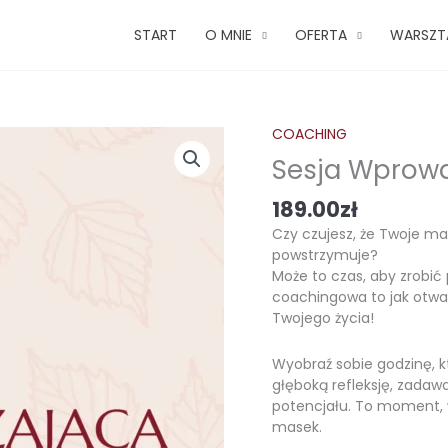
START
O MNIE
OFERTA
WARSZT
COACHING
ilość
Sesja
Sesja Wprow
Wprowadzająca
189.00
zł
Czy czujesz, że Twoje marz
powstrzymuje?
Może to czas, aby zrobić
coachingowa to jak otwa
Twojego życia!
Wyobraź sobie godzinę, k
głęboką refleksję, zadaw
potencjału. To moment, 
masek.