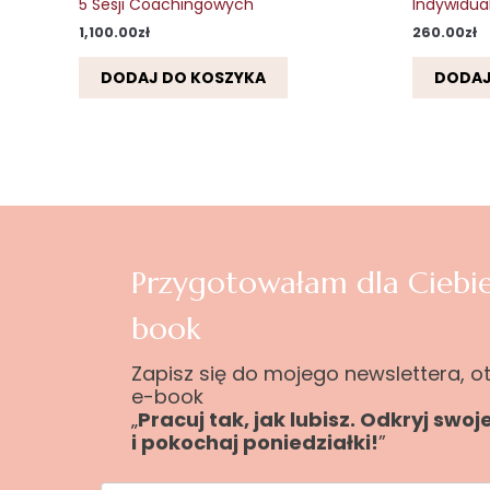
5 Sesji Coachingowych
Indywidua
1,100.00
zł
260.00
zł
DODAJ DO KOSZYKA
DODAJ
Przygotowałam dla Ciebie
book
Zapisz się do mojego newslettera, 
e-book
„
Pracuj tak, jak lubisz. Odkryj swoj
i pokochaj poniedziałki!
”