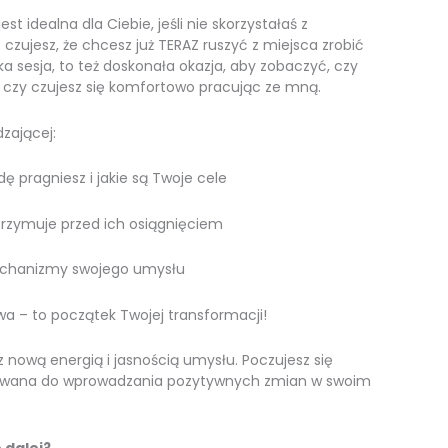
t idealna dla Ciebie, jeśli nie skorzystałaś z
o czujesz, że chcesz już TERAZ ruszyć z miejsca zrobić
a sesja, to też doskonała okazja, aby zobaczyć, czy
 i czy czujesz się komfortowo pracując ze mną.
zającej:
ę pragniesz i jakie są Twoje cele
trzymuje przed ich osiągnięciem
echanizmy swojego umysłu
wa – to początek Twojej transformacji!
 z nową energią i jasnością umysłu. Poczujesz się
owana do wprowadzania pozytywnych zmian w swoim
 dalej?