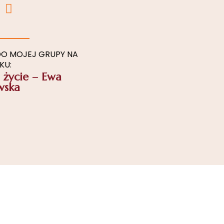
L
i
n
k
e
O MOJEJ GRUPY NA
KU:
d
 życie – Ewa
i
wska
n