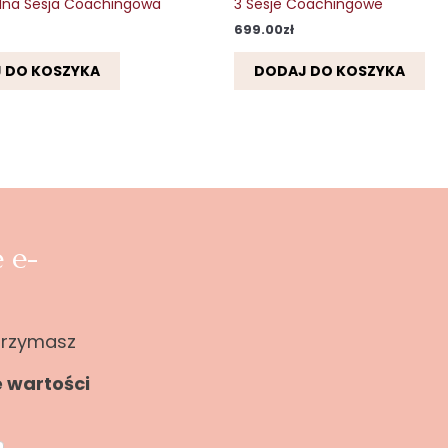
lna Sesja Coachingowa
3 Sesje Coachingowe
699.00
zł
 DO KOSZYKA
DODAJ DO KOSZYKA
 e-
otrzymasz
e wartości