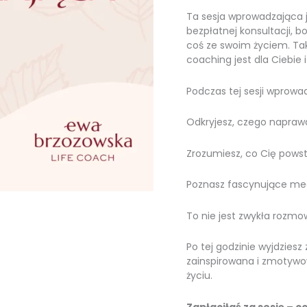
Ta sesja wprowadzająca jes
bezpłatnej konsultacji, b
coś ze swoim życiem. Tak
coaching jest dla Ciebie
Podczas tej sesji wprowad
Odkryjesz, czego naprawd
Zrozumiesz, co Cię pows
Poznasz fascynujące m
To nie jest zwykła rozmo
Po tej godzinie wyjdziesz
zainspirowana i zmotyw
życiu.
Zapłaciłaś za sesję – co