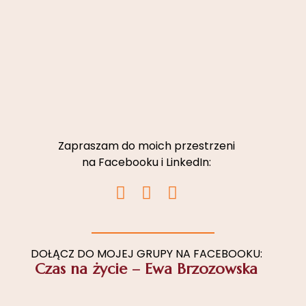
Zapraszam do moich przestrzeni
na Facebooku i LinkedIn:
I
F
L
n
a
i
s
c
n
t
e
k
a
b
e
DOŁĄCZ DO MOJEJ GRUPY NA FACEBOOKU:
Czas na życie – Ewa Brzozowska
g
o
d
r
o
i