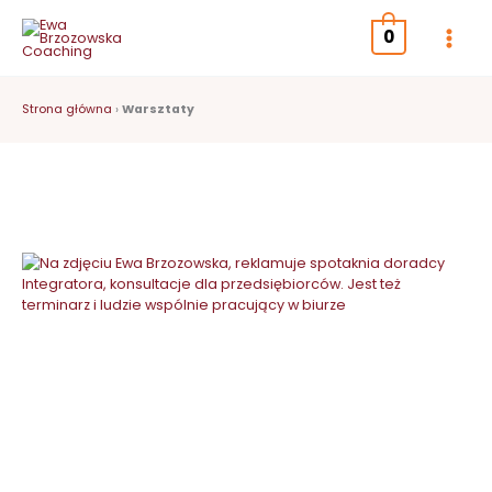
Przejdź
do
0
treści
Strona główna
›
Warsztaty
Strona
Strona