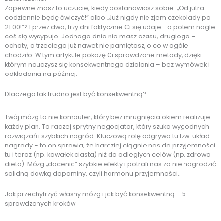
Zapewne znasz to uczucie, kiedy postanawiasz sobie: „Od jutra
codziennie będę ćwiczyć!” albo „Już nigdy nie zjem czekolady po
21:00!”? I przez dwa, trzy dni faktycznie Ci się udaje… a potem nagle
coś się wysypuje. Jednego dnia nie masz czasu, drugiego –
ochoty, a trzeciego już nawet nie pamiętasz, o co w ogóle
chodziło. W tym artykule pokażę Ci sprawdzone metody, dzięki
którym nauczysz się konsekwentnego działania – bez wymówek i
odkładania na później.
Dlaczego tak trudno jest być konsekwentną?
Twój mózg to nie komputer, który bez mrugnięcia okiem realizuje
każdy plan. To raczej sprytny negocjator, który szuka wygodnych
rozwiązań i szybkich nagród. Kluczową rolę odgrywa tu tzw. układ
nagrody – to on sprawia, że bardziej ciągnie nas do przyjemności
tu i teraz (np. kawałek ciasta) niż do odległych celów (np. zdrowa
dieta). Mózg „docenia” szybkie efekty i potrafi nas za nie nagrodzić
solidną dawką dopaminy, czyli hormonu przyjemności..
Jak przechytrzyć własny mózg i jak być konsekwentną – 5
sprawdzonych kroków