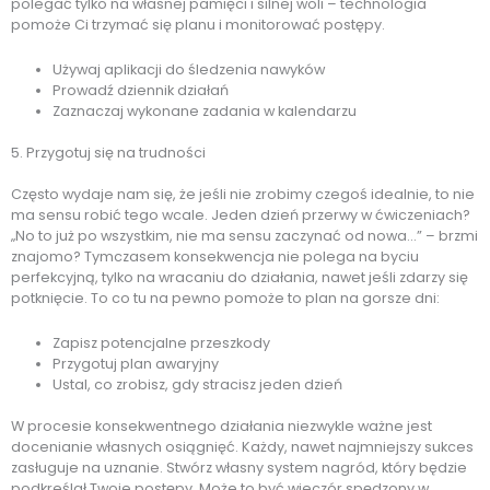
polegać tylko na własnej pamięci i silnej woli – technologia
pomoże Ci trzymać się planu i monitorować postępy.
Używaj aplikacji do śledzenia nawyków
Prowadź dziennik działań
Zaznaczaj wykonane zadania w kalendarzu
5. Przygotuj się na trudności
Często wydaje nam się, że jeśli nie zrobimy czegoś idealnie, to nie
ma sensu robić tego wcale. Jeden dzień przerwy w ćwiczeniach?
„No to już po wszystkim, nie ma sensu zaczynać od nowa…” – brzmi
znajomo? Tymczasem konsekwencja nie polega na byciu
perfekcyjną, tylko na wracaniu do działania, nawet jeśli zdarzy się
potknięcie. To co tu na pewno pomoże to plan na gorsze dni:
Zapisz potencjalne przeszkody
Przygotuj plan awaryjny
Ustal, co zrobisz, gdy stracisz jeden dzień
W procesie konsekwentnego działania niezwykle ważne jest
docenianie własnych osiągnięć. Każdy, nawet najmniejszy sukces
zasługuje na uznanie. Stwórz własny system nagród, który będzie
podkreślał Twoje postępy. Może to być wieczór spędzony w