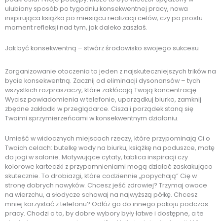
ulubiony sposób po tygodniu konsekwentnej pracy, nowa
inspirująca książka po miesiącu realizacji celów, czy po prostu
moment refleksji nad tym, jak daleko zaszłaś.
Jak być konsekwentną – stwórz środowisko swojego sukcesu
Zorganizowanie otoczenia to jeden z najskuteczniejszych trików na
bycie konsekwentną. Zacznij od eliminacji dysonansów – tych
wszystkich rozpraszaczy, które zakłócają Twoją koncentrację.
Wycisz powiadomienia w telefonie, uporządkuj biurko, zamknij
zbędne zakładki w przeglądarce. Cisza i porządek staną się
Twoimi sprzymierzeńcami w konsekwentnym działaniu.
Umieść w widocznych miejscach rzeczy, które przypominają Ci o
Twoich celach: butelkę wody na biurku, książkę na poduszce, matę
do jogi w salonie. Motywujące cytaty, tablica inspiracji czy
kolorowe karteczki z przypomnieniami mogą działać zaskakująco
skutecznie. To drobiazgi, które codziennie „popychają” Cię w
stronę dobrych nawyków. Chcesz jeść zdrowiej? Trzymaj owoce
na wierzchu, a słodycze schowaj na najwyższą półkę. Chcesz
mniej korzystać z telefonu? Odłóż go do innego pokoju podczas
pracy. Chodzi o to, by dobre wybory były łatwe i dostępne, a te