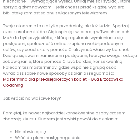
niechciane – wymagające wysiłku. Unikaj miejsc i sytuacji, które
sprzyjają złym nawykom – jeśli chcesz pisać książkę, wybierz
bibliotekę zamiast salonu z włączonym telewizorem
Twoje otoczenie to nie tylko przedmioty, ale też ludzie. Spędzaj
czas z osobami, które Cię inspirują i wspierają w Twoich celach.
Może to być przyjaciółka, z którą regularnie wymieniacie się
postępami, społeczność online skupiona wokół podobnych
celów, czy coach, który pomoże Ci utrzymać właściwy kierunek.
Dzieląc się swoimi zamiarami i postępami, tworzysz swego rodzaju
zobowiązanie, które pomoże Ci być bardziej konsekwentną.
Polecam też mastermindy, gdzie wspólnie z grupą osób
wyrabiasz sobie nowe sposoby działania i reguarność:
Mastermind dla przedsiębiorczych kobiet – Ewa Brzozowska
Coaching
Jak wrócić na właściwe tory?
Pamiętaj, że nawet najbardziej konsekwentne osoby czasem
zbaczają z kursu. Kluczem jest szybki powrót do działania:
Nie obwiniaj się
Wróć do planu następnego dnia