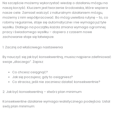
Na szczęście możemy wykorzystać wiedzę o działaniu mózgu na
naszą korzyść. Kluczem jest tworzenie środowiska, które wspiera
nasze cele. Zamiast walczyć z naturalnym działaniem mózgu,
możemy z nim współpracować. Bo mózg uwielbia rutynę – to, co
robimy regularnie, staje się automatyczne i nie wymaga już tyle
wysiłku. Dlatego na początku każda zmiana wymaga ogromnej
pracy i świadomego wysiłku – dopiero z czasem nowe
zachowanie staje się łatwiejsze.
1. Zacznij od właściwego nastawienia
By nauczyć się jak być konsekwentną, musisz najpierw zdefiniować
swoje „dlaczego”. Zapisz:
Co chcesz osiągnąć?
Jak się poczujesz, gdy to osiągniesz?
Co stracisz, jeśli nie zaczniesz działać konsekwentnie?
2. Jak być konsekwentną – stwórz plan minimum
Konsekwentne działanie wymaga realistycznego podejścia. Ustal
swój plan minimum: