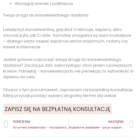
Wyciągnij wnioski z potknięcia
Twoja droga do konsekwentnego działania
Łatwiej być konsekwentną, gdy ktoś Ci kibicuje, wspiera, albo
chociaż pyta, jak Ci idzie. Samotne zmagania są dużo trudniejsze
– dlatego warto szukać wsparcia wśród znajomych, rodziny czy
nawet w internecie.
Jesteś gotowa rozpocząć swoją drogę do konsekwentnego
działania? Zacznij już dziś, wykorzystując choć jeden z powyższych
kroków. Pamiętaj – konsekwencja to nie perfekcja, to wytrwałość w
dążeniu do celu.
Chcesz o tym porozmawiać, zapraszam na bezpłatną konsultację.
Kliknij przycisk poniżej i wybierz dogodny termin dla siebie.
ZAPISZ SIĘ NA BEZPŁATNĄ KONSULTACJĘ
Prev
POPRZEDNI
NASTĘPNY
Strumień świadomości – narzędzie do zmiany
Wypalenie zawodowe – jak je rozpoznać?