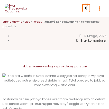
Przejdź
do
0
treści
Strona główna
›
Blog
›
Porady
›
Jak być konsekwentną – sprawdzony
poradnik
17 lutego, 2025
Brak komentarzy
Jak być konsekwentną – sprawdzony poradnik
Zastanawiasz się, jak być konsekwentną w realizacji swoich celów?
Doskonale wiem, jak frustrujące może być ciągłe zaczynanie bez
zakończenia.